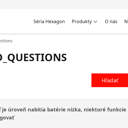
Séria Hexagon
Produkty
O nás
N
estions
D_QUESTIONS
Hľadať
 je úroveň nabitia batérie nízka, niektoré funkci
govať