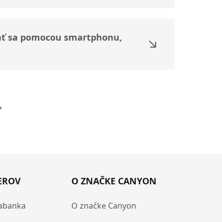
ovať sa pomocou smartphonu,
Next
EROV
O ZNAČKE CANYON
abanka
O značke Canyon