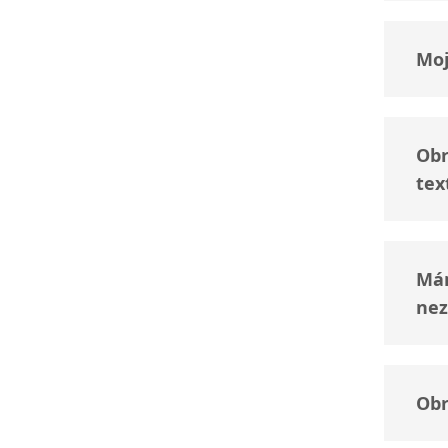
Moj
Obr
te
Mám
nez
Obr