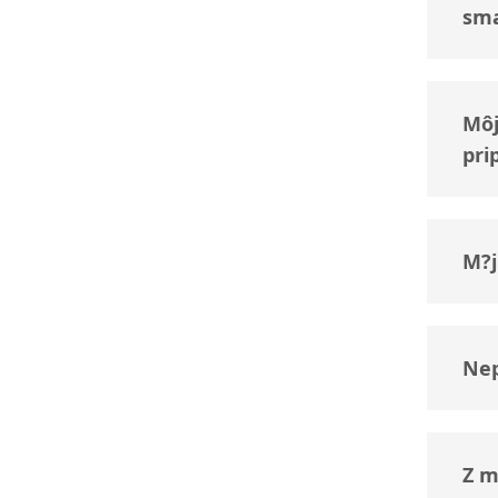
sm
Môj
prip
M?j
Nep
Z m