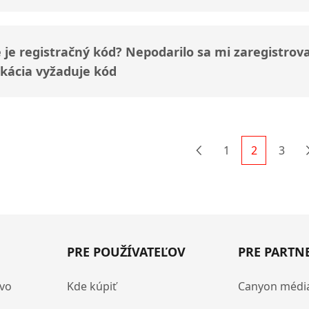
 je registračný kód? Nepodarilo sa mi zaregistr
ikácia vyžaduje kód
1
2
3
Previous
PRE POUŽÍVATEĽOV
PRE PARTN
tvo
Kde kúpiť
Canyon médi