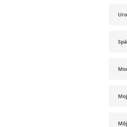
Uro
Spá
Mon
Moj
Môj