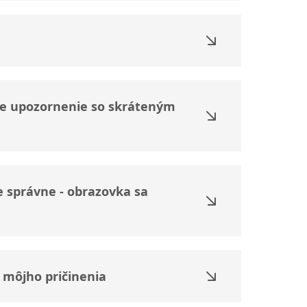
je upozornenie so skráteným
 správne - obrazovka sa
 môjho pričinenia