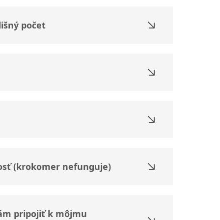
lišný počet
osť (krokomer nefunguje)
ám pripojiť k môjmu