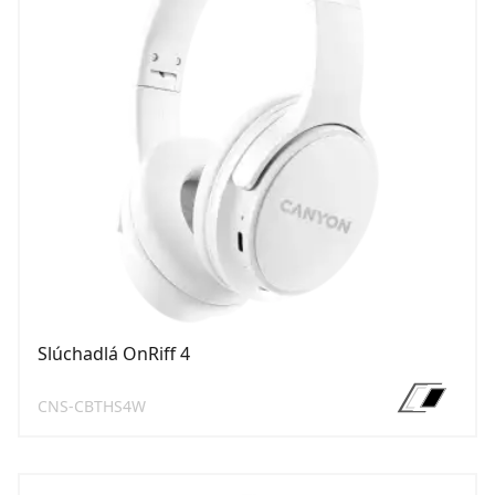
Slúchadlá OnRiff 4
CNS-CBTHS4W