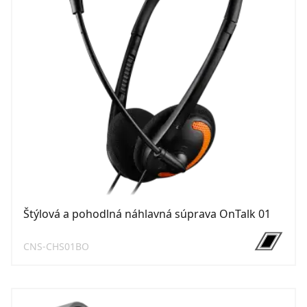
Štýlová a pohodlná náhlavná súprava OnTalk 01
CNS-CHS01BO