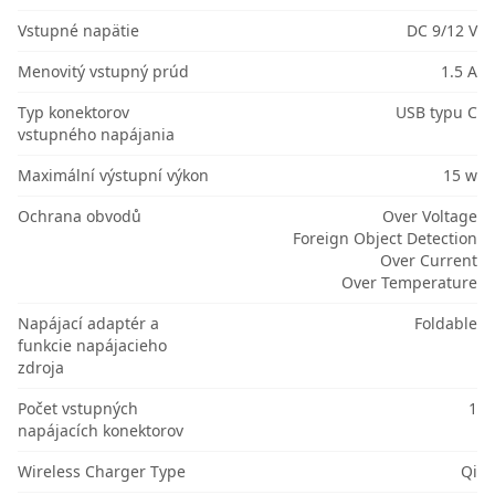
Vstupné napätie
DC 9/12 V
Menovitý vstupný prúd
1.5 A
Typ konektorov
USB typu C
vstupného napájania
Maximální výstupní výkon
15 w
Ochrana obvodů
Over Voltage
Foreign Object Detection
Over Current
Over Temperature
Napájací adaptér a
Foldable
funkcie napájacieho
zdroja
Počet vstupných
1
napájacích konektorov
Wireless Charger Type
Qi