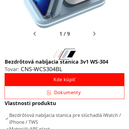
1
/
9
Bezdrôtová nabíjacia stanica 3v1 WS-304
CNS-WCS304BL
Tovar:
Kde kúpiť
Dokumenty
Vlastnosti produktu
Bezdrôtová nabíjacia stanica pre slúchadlá iWatch /
iPhone / TWS