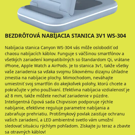
BEZDRÔTOVÁ NABÍJACIA STANICA 3V1 WS-304
Nabíjacia stanica Canyon WS-304 vás môže oslobodiť od
chaosu nabíjacích káblov. Funguje s väčšinou smartfónov a
všetkých zariadení kompatibilných so štandardom Qi, vrátane
iPhone, Apple Watch a AirPods. Je to stanica 3v1, takže všetky
vaše zariadenia sa vďaka svojmu šikovnému dizajnu úhľadne
zmestia na nabíjacie plochy. Mimochodom, neváhajte
umiestniť svoj smartfón do akejkoľvek polohy, ktorú chcete a
pokračujte v jeho používaní. Efektívna nabíjacia vzdialenosť je
až 8 mm, takže môžete nechať zariadenie v púzdre.
Inteligentná čipová sada Chipvision podporuje rýchle
nabíjanie, efektívne reguluje parametre nabíjania a
zabraňuje prehriatiu. Protišmykový povlak zaisťuje ochranu
vašich zariadení, a LED ambientné svetlo vám umožní
sledovať situáciu rýchlym pohľadom. Získajte ju teraz a zbavte
sa otravných káblov!