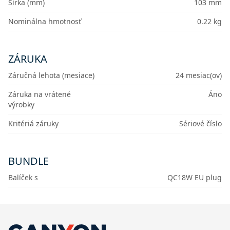
Šírka (mm)
103 mm
Nominálna hmotnosť
0.22 kg
ZÁRUKA
Záručná lehota (mesiace)
24 mesiac(ov)
Záruka na vrátené
Áno
výrobky
Kritériá záruky
Sériové číslo
BUNDLE
Balíček s
QC18W EU plug