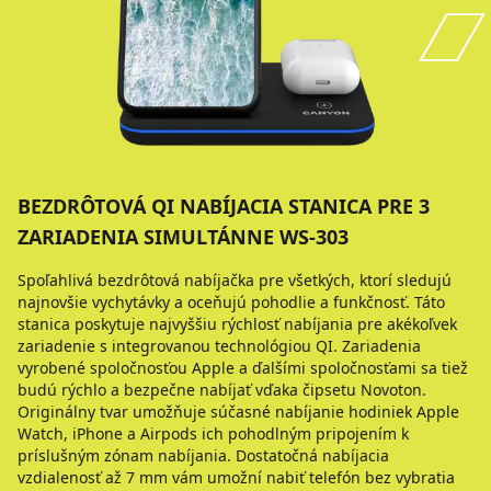
BEZDRÔTOVÁ QI NABÍJACIA STANICA PRE 3
ZARIADENIA SIMULTÁNNE WS-303
Spoľahlivá bezdrôtová nabíjačka pre všetkých, ktorí sledujú
najnovšie vychytávky a oceňujú pohodlie a funkčnosť. Táto
stanica poskytuje najvyššiu rýchlosť nabíjania pre akékoľvek
zariadenie s integrovanou technológiou QI. Zariadenia
vyrobené spoločnosťou Apple a ďalšími spoločnosťami sa tiež
budú rýchlo a bezpečne nabíjať vďaka čipsetu Novoton.
Originálny tvar umožňuje súčasné nabíjanie hodiniek Apple
Watch, iPhone a Airpods ich pohodlným pripojením k
príslušným zónam nabíjania. Dostatočná nabíjacia
vzdialenosť až 7 mm vám umožní nabiť telefón bez vybratia