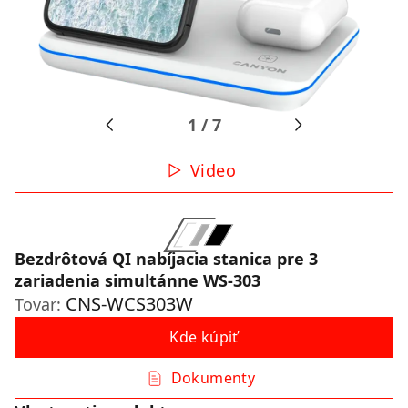
1
/
7
Video
Bezdrôtová QI nabíjacia stanica pre 3
zariadenia simultánne WS-303
CNS-WCS303W
Tovar:
Kde kúpiť
Dokumenty