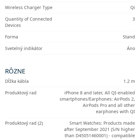
Wireless Charger Type
Qi
Quantity of Connected
3
Devices
Forma
Stand
Svetelný indikátor
Áno
RÔZNE
Dĺžka kábla
1.2 m
Produktový rad
iPhone 8 and later, All QI-enabled
smartphones/Earphones: AirPods 2,
AirPods Pro and all other
earphones with QI
Produktový rad (2)
Smart Watches: Products made
after September 2021 (S/N higher
than D45051460001) - compatible