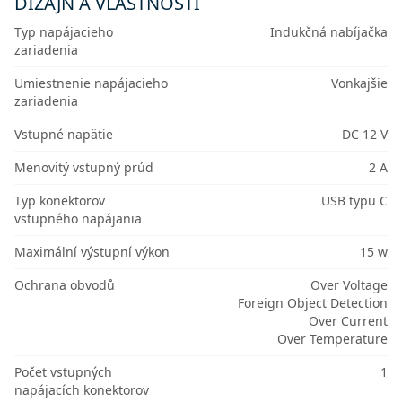
DIZAJN A VLASTNOSTI
Typ napájacieho
Indukčná nabíjačka
zariadenia
Umiestnenie napájacieho
Vonkajšie
zariadenia
Vstupné napätie
DC 12 V
Menovitý vstupný prúd
2 A
Typ konektorov
USB typu C
vstupného napájania
Maximální výstupní výkon
15 w
Ochrana obvodů
Over Voltage
Foreign Object Detection
Over Current
Over Temperature
Počet vstupných
1
napájacích konektorov