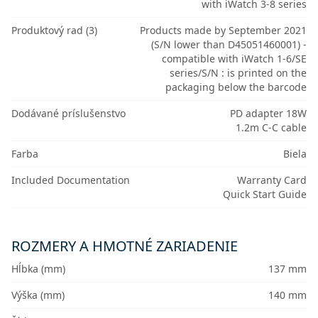
with iWatch 3-8 series
Produktový rad (3)
Products made by September 2021
(S/N lower than D45051460001) -
compatible with iWatch 1-6/SE
series/S/N : is printed on the
packaging below the barcode
Dodávané príslušenstvo
PD adapter 18W
1.2m C-C cable
Farba
Biela
Included Documentation
Warranty Card
Quick Start Guide
ROZMERY A HMOTNÉ ZARIADENIE
Hĺbka (mm)
137 mm
Výška (mm)
140 mm