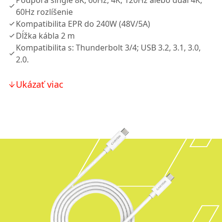
Podpora single 8K, 60Hz; 4K, 120Hz alebo dual 4K,
60Hz rozlíšenie
Kompatibilita EPR do 240W (48V/5A)
Dĺžka kábla 2 m
Kompatibilita s: Thunderbolt 3/4; USB 3.2, 3.1, 3.0,
2.0.
Ukázať viac