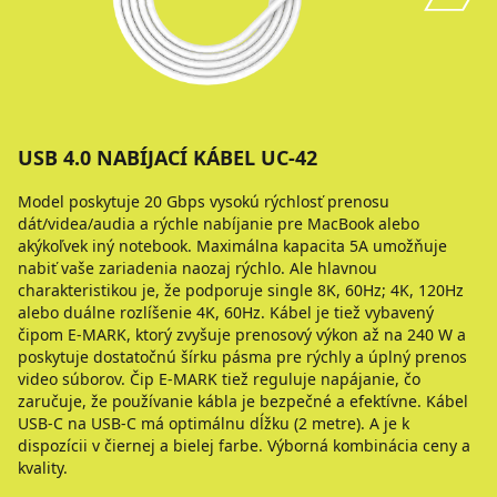
USB 4.0 NABÍJACÍ KÁBEL UC-42
Model poskytuje 20 Gbps vysokú rýchlosť prenosu
dát/videa/audia a rýchle nabíjanie pre MacBook alebo
akýkoľvek iný notebook. Maximálna kapacita 5A umožňuje
nabiť vaše zariadenia naozaj rýchlo. Ale hlavnou
charakteristikou je, že podporuje single 8K, 60Hz; 4K, 120Hz
alebo duálne rozlíšenie 4K, 60Hz. Kábel je tiež vybavený
čipom E-MARK, ktorý zvyšuje prenosový výkon až na 240 W a
poskytuje dostatočnú šírku pásma pre rýchly a úplný prenos
video súborov. Čip E-MARK tiež reguluje napájanie, čo
zaručuje, že používanie kábla je bezpečné a efektívne. Kábel
USB-C na USB-C má optimálnu dĺžku (2 metre). A je k
dispozícii v čiernej a bielej farbe. Výborná kombinácia ceny a
kvality.