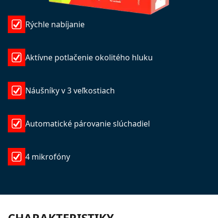
Rýchle nabíjanie
Aktívne potlačenie okolitého hluku
Náušníky v 3 veľkostiach
Automatické párovanie slúchadiel
4 mikrofóny
CHARAKTERISTIKY