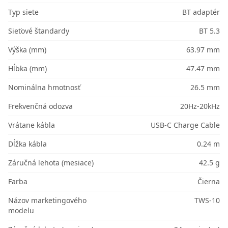
Typ siete
BT adaptér
Sieťové štandardy
BT 5.3
Výška (mm)
63.97 mm
Hĺbka (mm)
47.47 mm
Nominálna hmotnosť
26.5 mm
Frekvenčná odozva
20Hz-20kHz
Vrátane kábla
USB-C Charge Cable
Dĺžka kábla
0.24 m
Záručná lehota (mesiace)
42.5 g
Farba
Čierna
Názov marketingového
TWS-10
modelu