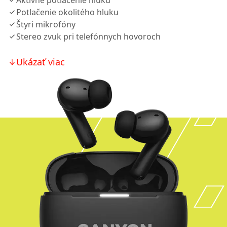
Aktívne potlačenie hluku
Potlačenie okolitého hluku
Štyri mikrofóny
Stereo zvuk pri telefónnych hovoroch
Ukázať viac