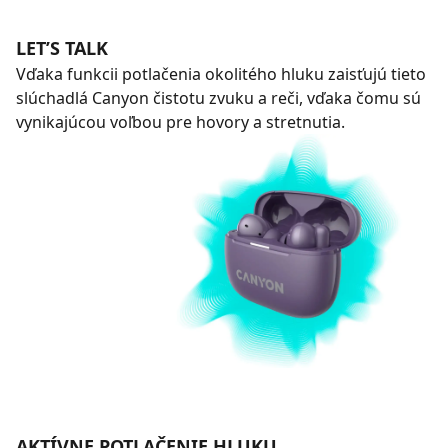
LET’S TALK
Vďaka funkcii potlačenia okolitého hluku zaisťujú tieto
slúchadlá Canyon čistotu zvuku a reči, vďaka čomu sú
vynikajúcou voľbou pre hovory a stretnutia.
AKTÍVNE POTLAČENIE HLUKU