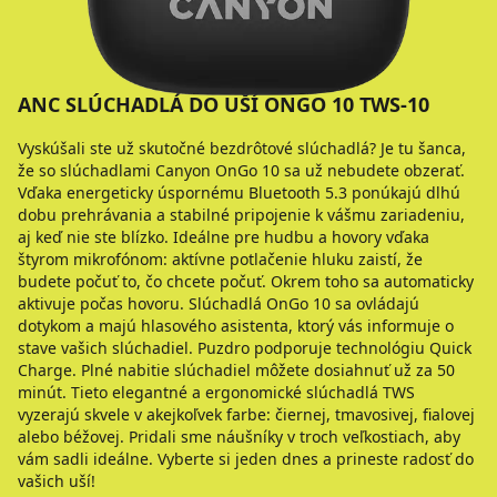
ANC SLÚCHADLÁ DO UŠÍ ONGO 10 TWS-10
Vyskúšali ste už skutočné bezdrôtové slúchadlá? Je tu šanca,
že so slúchadlami Canyon OnGo 10 sa už nebudete obzerať.
Vďaka energeticky úspornému Bluetooth 5.3 ponúkajú dlhú
dobu prehrávania a stabilné pripojenie k vášmu zariadeniu,
aj keď nie ste blízko. Ideálne pre hudbu a hovory vďaka
štyrom mikrofónom: aktívne potlačenie hluku zaistí, že
budete počuť to, čo chcete počuť. Okrem toho sa automaticky
aktivuje počas hovoru. Slúchadlá OnGo 10 sa ovládajú
dotykom a majú hlasového asistenta, ktorý vás informuje o
stave vašich slúchadiel. Puzdro podporuje technológiu Quick
Charge. Plné nabitie slúchadiel môžete dosiahnuť už za 50
minút. Tieto elegantné a ergonomické slúchadlá TWS
vyzerajú skvele v akejkoľvek farbe: čiernej, tmavosivej, fialovej
alebo béžovej. Pridali sme náušníky v troch veľkostiach, aby
vám sadli ideálne. Vyberte si jeden dnes a prineste radosť do
vašich uší!