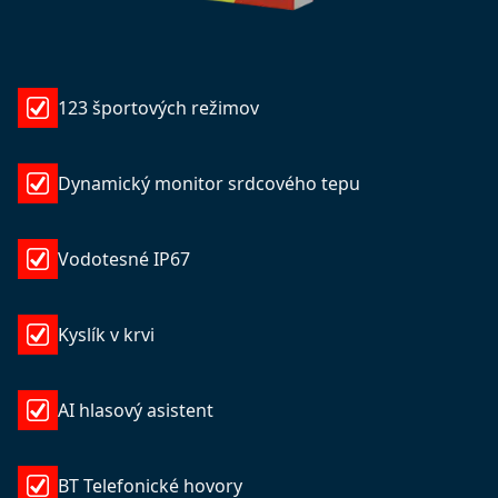
123 športových režimov
Dynamický monitor srdcového tepu
Vodotesné IP67
Kyslík v krvi
AI hlasový asistent
BT Telefonické hovory