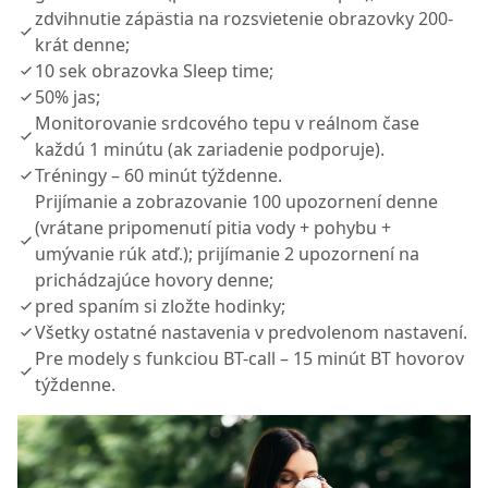
zdvihnutie zápästia na rozsvietenie obrazovky 200-
krát denne;
10 sek obrazovka Sleep time;
50% jas;
Monitorovanie srdcového tepu v reálnom čase
každú 1 minútu (ak zariadenie podporuje).
Tréningy – 60 minút týždenne.
Prijímanie a zobrazovanie 100 upozornení denne
(vrátane pripomenutí pitia vody + pohybu +
umývanie rúk atď.); prijímanie 2 upozornení na
prichádzajúce hovory denne;
pred spaním si zložte hodinky;
Všetky ostatné nastavenia v predvolenom nastavení.
Pre modely s funkciou BT-call – 15 minút BT hovorov
týždenne.