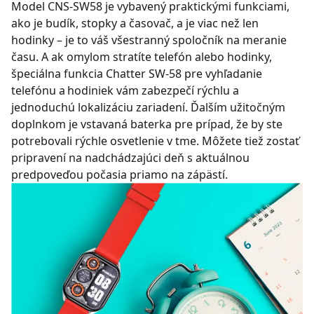
Model CNS-SW58 je vybavený praktickými funkciami,
ako je budík, stopky a časovač, a je viac než len
hodinky – je to váš všestranný spoločník na meranie
času. A ak omylom stratíte telefón alebo hodinky,
špeciálna funkcia Chatter SW-58 pre vyhľadanie
telefónu a hodiniek vám zabezpečí rýchlu a
jednoduchú lokalizáciu zariadení. Ďalším užitočným
doplnkom je vstavaná baterka pre prípad, že by ste
potrebovali rýchle osvetlenie v tme. Môžete tiež zostať
pripravení na nadchádzajúci deň s aktuálnou
predpoveďou počasia priamo na zápästí.