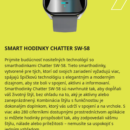
SMART HODINKY CHATTER SW-58
Prijmite budúcnosť nositeľných technológií so
smarthodinkami Chatter SW-58. Tieto smarthodinky,
vytvorené pre tých, ktorí od svojich zariadení vyžadujú viac,
spájajú špičkovú technológiu s elegantným a moderným
dizajnom, aby ste boli v spojení, aktívni a informovaní.
Smarthodinky Chatter SW-58 sú navrhnuté tak, aby dopĺňali
váš životný štýl, bez ohľadu na to, aký je aktívny alebo
zaneprázdnený. Kombinácia štýlu s funkčnosťou je
dokonalým doplnkom, ktorý vás udrží v spojení a na vrchole. S
viac ako 280 ciferníkmi dostupnými prostredníctvom aplikácie
si môžete hodinky prispôsobiť tak, aby zodpovedali vášmu
štýlu, nálade alebo príležitosti – nemusíte sa uspokojiť s
jedným vzhľadom.