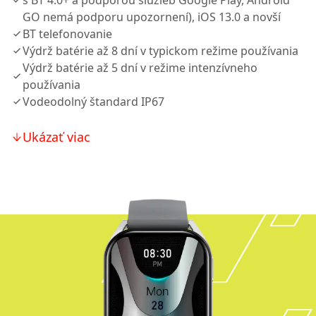
s BT 4.0+ a podporou služieb Google Play, Android
GO nemá podporu upozornení), iOS 13.0 a novší
BT telefonovanie
Výdrž batérie až 8 dní v typickom režime používania
Výdrž batérie až 5 dní v režime intenzívneho
používania
Vodeodolný štandard IP67
Ukázať viac