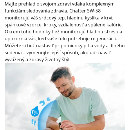
Majte prehľad o svojom zdraví vďaka komplexným
funkciám sledovania zdravia. Chatter SW-58
monitorujú váš srdcový tep, hladinu kyslíka v krvi,
spánkové vzorce, kroky, vzdialenosť a spálené kalórie.
Okrem toho hodinky tiež monitorujú hladinu stresu a
upozornia vás, keď vaše telo potrebuje regeneráciu.
Môžete si tiež nastaviť pripomienky pitia vody a dlhého
sedenia – vymenujte lepší spôsob, ako udržiavať
vyvážený a zdravý životný štýl.