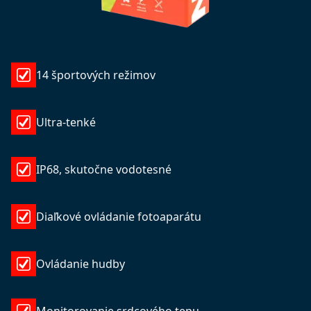
14 športových režimov
Ultra-tenké
IP68, skutočne vodotesné
Diaľkové ovládanie fotoaparátu
Ovládanie hudby