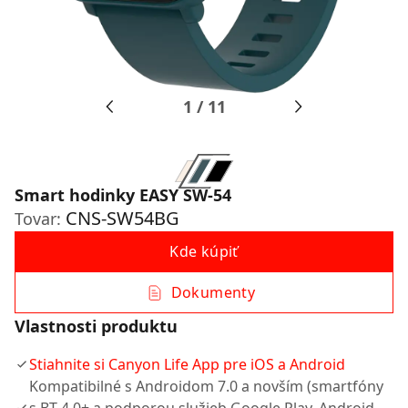
1
/
11
Smart hodinky EASY SW-54
CNS-SW54BG
Tovar:
Kde kúpiť
Dokumenty
Vlastnosti produktu
Stiahnite si Canyon Life App pre iOS a Android
Kompatibilné s Androidom 7.0 a novším (smartfóny