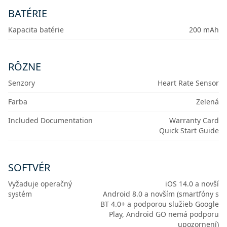
BATÉRIE
Kapacita batérie
200 mAh
RÔZNE
Senzory
Heart Rate Sensor
Farba
Zelená
Included Documentation
Warranty Card
Quick Start Guide
SOFTVÉR
Vyžaduje operačný
iOS 14.0 a novší
systém
Android 8.0 a novším (smartfóny s
BT 4.0+ a podporou služieb Google
Play, Android GO nemá podporu
upozornení)