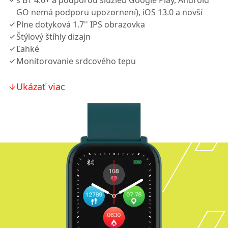
s BT 4.0+ a podporou služieb Google Play, Android
GO nemá podporu upozornení), iOS 13.0 a novší
Plne dotyková 1.7'' IPS obrazovka
Štýlový štíhly dizajn
Ľahké
Monitorovanie srdcového tepu
Ukázať viac