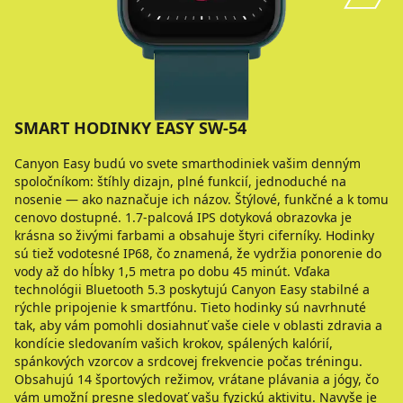
SMART HODINKY EASY SW-54
Canyon Easy budú vo svete smarthodiniek vašim denným
spoločníkom: štíhly dizajn, plné funkcií, jednoduché na
nosenie — ako naznačuje ich názov. Štýlové, funkčné a k tomu
cenovo dostupné. 1.7-palcová IPS dotyková obrazovka je
krásna so živými farbami a obsahuje štyri ciferníky. Hodinky
sú tiež vodotesné IP68, čo znamená, že vydržia ponorenie do
vody až do hĺbky 1,5 metra po dobu 45 minút. Vďaka
technológii Bluetooth 5.3 poskytujú Canyon Easy stabilné a
rýchle pripojenie k smartfónu. Tieto hodinky sú navrhnuté
tak, aby vám pomohli dosiahnuť vaše ciele v oblasti zdravia a
kondície sledovaním vašich krokov, spálených kalórií,
spánkových vzorcov a srdcovej frekvencie počas tréningu.
Obsahujú 14 športových režimov, vrátane plávania a jógy, čo
vám umožní presne sledovať vašu fyzickú aktivitu. Navyše je