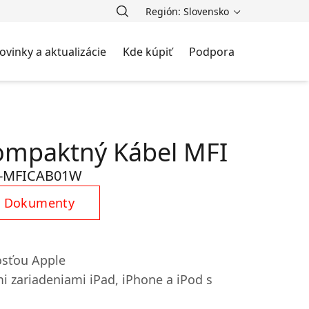
Región: Slovensko
ovinky a aktualizácie
Kde kúpiť
Podpora
ompaktný Kábel MFI
-MFICAB01W
Dokumenty
osťou Apple
i zariadeniami iPad, iPhone a iPod s