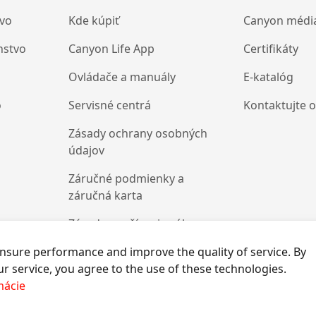
tvo
Kde kúpiť
Canyon médi
nstvo
Canyon Life App
Certifikáty
Ovládače a manuály
E-katalóg
o
Servisné centrá
Kontaktujte 
Zásady ochrany osobných
údajov
Záručné podmienky a
záručná karta
Zásady používania súborov
cookies
nsure performance and improve the quality of service. By
r service, you agree to the use of these technologies.
mácie