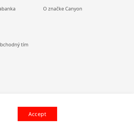
abanka
O značke Canyon
obchodný tím
Accept