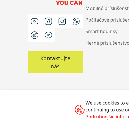
Mobilné príslušens
Počítačové prísluše
Smart hodinky
Herné príslušenstv
Kontaktujte
nás
We use cookies to e
continuing to use ou
Všetky práva vyhradené © 2014-2026 CANYON
Podrobnejšie infor