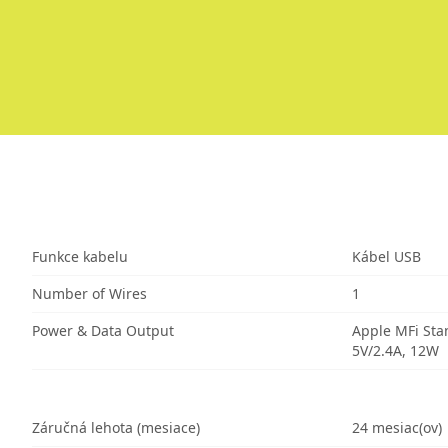
Funkce kabelu
Kábel USB
Number of Wires
1
Power & Data Output
Apple MFi St
5V/2.4A, 12W
Záručná lehota (mesiace)
24 mesiac(ov)