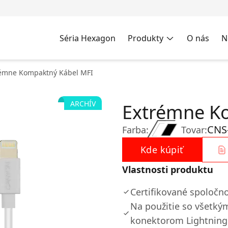
Séria Hexagon
Produkty
O nás
N
émne Kompaktný Kábel MFI
ARCHÍV
Extrémne K
CNS
Farba:
Tovar:
Kde kúpiť
Vlastnosti produktu
Certifikované spoločn
Na použitie so všetkým
konektorom Lightning