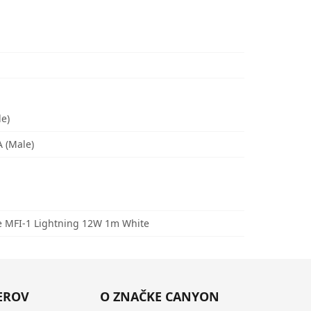
le)
A (Male)
 MFI-1 Lightning 12W 1m White
EROV
O ZNAČKE CANYON