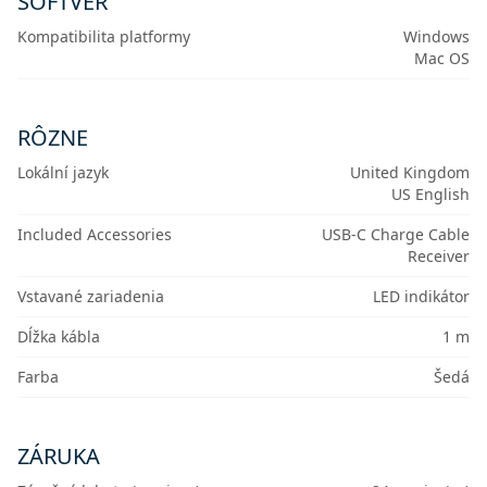
SOFTVÉR
Kompatibilita platformy
Windows
Mac OS
RÔZNE
Lokální jazyk
United Kingdom
US English
Included Accessories
USB-C Charge Cable
Receiver
Vstavané zariadenia
LED indikátor
Dĺžka kábla
1 m
Farba
Šedá
ZÁRUKA