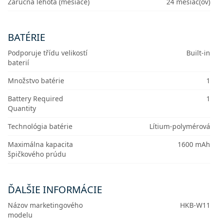
Záručná lehota (mesiace)
24 mesiac(ov)
BATÉRIE
Podporuje třídu velikostí
Built-in
baterií
Množstvo batérie
1
Battery Required
1
Quantity
Technológia batérie
Lítium-polymérová
Maximálna kapacita
1600 mAh
špičkového prúdu
ĎALŠIE INFORMÁCIE
Názov marketingového
HKB-W11
modelu