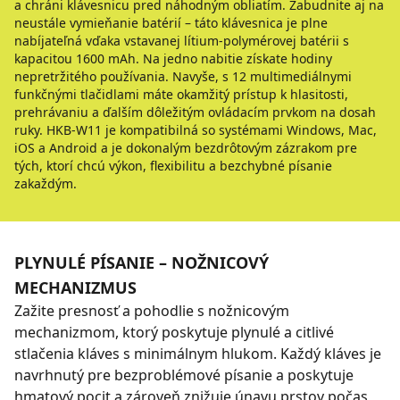
a chráni klávesnicu pred náhodným obliatím. Zabudnite aj na
neustále vymieňanie batérií – táto klávesnica je plne
nabíjateľná vďaka vstavanej lítium-polymérovej batérii s
kapacitou 1600 mAh. Na jedno nabitie získate hodiny
nepretržitého používania. Navyše, s 12 multimediálnymi
funkčnými tlačidlami máte okamžitý prístup k hlasitosti,
prehrávaniu a ďalším dôležitým ovládacím prvkom na dosah
ruky. HKB-W11 je kompatibilná so systémami Windows, Mac,
iOS a Android a je dokonalým bezdrôtovým zázrakom pre
tých, ktorí chcú výkon, flexibilitu a bezchybné písanie
zakaždým.
PLYNULÉ PÍSANIE – NOŽNICOVÝ
MECHANIZMUS
Zažite presnosť a pohodlie s nožnicovým
mechanizmom, ktorý poskytuje plynulé a citlivé
stlačenia kláves s minimálnym hlukom. Každý kláves je
navrhnutý pre bezproblémové písanie a poskytuje
hmatový pocit a zároveň znižuje únavu prstov počas