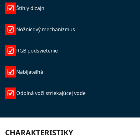
Štíhly dizajn
Nožnicový mechanizmus
RGB podsvietenie
Nabíjateľná
Odolná voči striekajúcej vode
CHARAKTERISTIKY