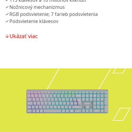
113 klávesov a 10 miliónov kliknutí
Nožnicový mechanizmus
RGB podsvietenie; 7 farieb podsvietenia
Podsvietenie klávesov
Ukázať viac