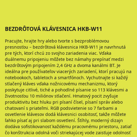
BEZDRÔTOVÁ KLÁVESNICA HKB-W11
Pracujte, hrajte hry alebo tvorte s bezproblémovou
presnosťou – bezdrôtová klávesnica HKB-W11 je navrhnutá
pre tých, ktorí chcú zo svojho zariadenia viac. Vďaka
duálnemu pripojeniu môžete bez námahy prepínať medzi
bezdrôtovým pripojením 2,4 GHz a dvoma kanálmi BT. Je
ideálna pre používateľov viacerých zariadení, ktorí pracujú na
notebookoch, tabletoch a smartfónoch. Vychutnajte si každý
stlačený kláves vďaka nožnicovému mechanizmu, ktorý
poskytuje citlivé, tiché a pohodlné písanie so 113 klávesmi a
životnosťou 10 miliónov stlačení. Hmatový pocit zvyšuje
produktivitu bez hluku pri písaní čísel, písaní správ alebo
chatovaní s priateľmi. RGB podsvietenie so 7 farbami a
osvetlenie klávesov dodá klávesnici osobitosť, takže môžete
ľahko písať aj pri slabom osvetlení. Štíhly, moderný dizajn
dodáva sofistikovanosť každému pracovnému priestoru, zatiaľ
čo konštrukcia odolná voči striekajúcej vode zaisťuje odolnosť