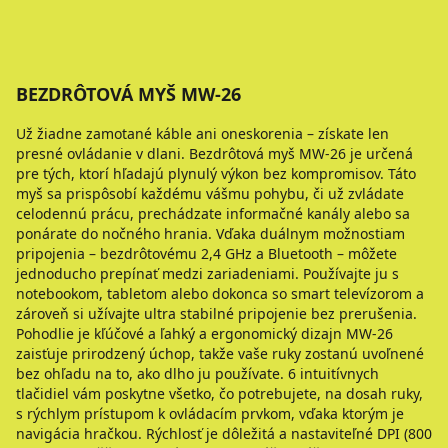
BEZDRÔTOVÁ MYŠ MW-26
Už žiadne zamotané káble ani oneskorenia – získate len
presné ovládanie v dlani. Bezdrôtová myš MW-26 je určená
pre tých, ktorí hľadajú plynulý výkon bez kompromisov. Táto
myš sa prispôsobí každému vášmu pohybu, či už zvládate
celodennú prácu, prechádzate informačné kanály alebo sa
ponárate do nočného hrania. Vďaka duálnym možnostiam
pripojenia – bezdrôtovému 2,4 GHz a Bluetooth – môžete
jednoducho prepínať medzi zariadeniami. Používajte ju s
notebookom, tabletom alebo dokonca so smart televízorom a
zároveň si užívajte ultra stabilné pripojenie bez prerušenia.
Pohodlie je kľúčové a ľahký a ergonomický dizajn MW-26
zaisťuje prirodzený úchop, takže vaše ruky zostanú uvoľnené
bez ohľadu na to, ako dlho ju používate. 6 intuitívnych
tlačidiel vám poskytne všetko, čo potrebujete, na dosah ruky,
s rýchlym prístupom k ovládacím prvkom, vďaka ktorým je
navigácia hračkou. Rýchlosť je dôležitá a nastaviteľné DPI (800