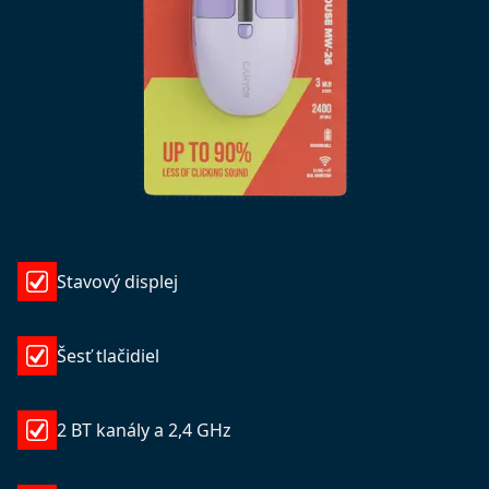
Stavový displej
Šesť tlačidiel
2 BT kanály a 2,4 GHz