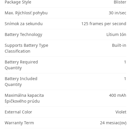
Package Style
Blister
Max. Rýchlosť pohybu
30 in/sec
Snímok za sekundu
125 frames per second
Battery Technology
Lítium Ión
Supports Battery Type
Built-in
Classification
Battery Required
1
Quantity
Battery Included
1
Quantity
Maximálna kapacita
400 mAh
špičkového prúdu
External Color
Violet
Warranty Term
24 mesiac(ov)