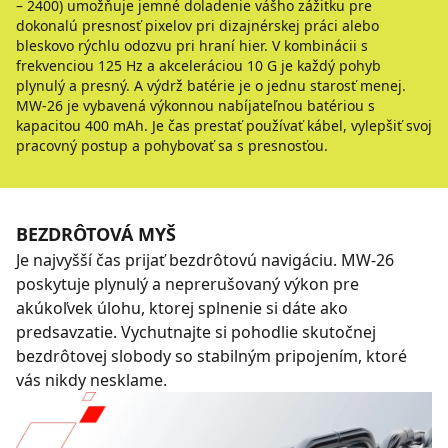
– 2400) umožňuje jemné doladenie vášho zážitku pre
dokonalú presnosť pixelov pri dizajnérskej práci alebo
bleskovo rýchlu odozvu pri hraní hier. V kombinácii s
frekvenciou 125 Hz a akceleráciou 10 G je každý pohyb
plynulý a presný. A výdrž batérie je o jednu starosť menej.
MW-26 je vybavená výkonnou nabíjateľnou batériou s
kapacitou 400 mAh. Je čas prestať používať kábel, vylepšiť svoj
pracovný postup a pohybovať sa s presnosťou.
BEZDRÔTOVÁ MYŠ
Je najvyšší čas prijať bezdrôtovú navigáciu. MW-26
poskytuje plynulý a neprerušovaný výkon pre
akúkoľvek úlohu, ktorej splnenie si dáte ako
predsavzatie. Vychutnajte si pohodlie skutočnej
bezdrôtovej slobody so stabilným pripojením, ktoré
vás nikdy nesklame.