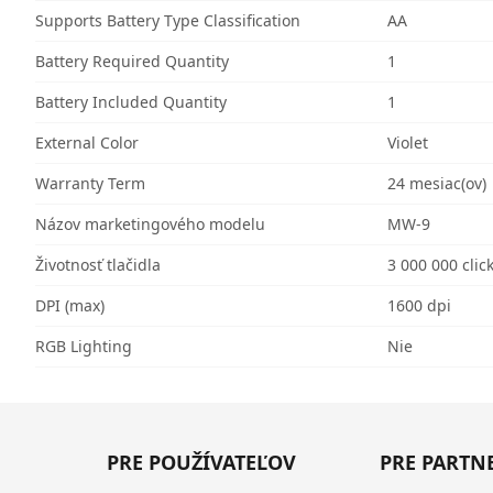
Supports Battery Type Classification
AA
Battery Required Quantity
1
Battery Included Quantity
1
External Color
Violet
Warranty Term
24 mesiac(ov)
Názov marketingového modelu
MW-9
Životnosť tlačidla
3 000 000 clic
DPI (max)
1600 dpi
RGB Lighting
Nie
PRE POUŽÍVATEĽOV
PRE PARTN