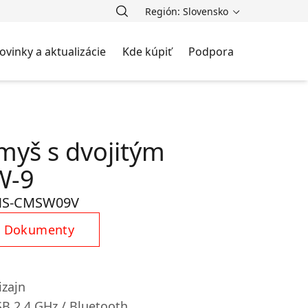
Región: Slovensko
ovinky a aktualizácie
Kde kúpiť
Podpora
myš s dvojitým
W-9
NS-CMSW09V
Dokumenty
izajn
SB 2.4 GHz / Bluetooth