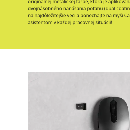
originálnej metalickej farbe, ktorá je aplikova
dvojnásobného nanášania poťahu (dual coating
na najdôležitejšie veci a ponechajte na myši C
asistentom v každej pracovnej situácii!