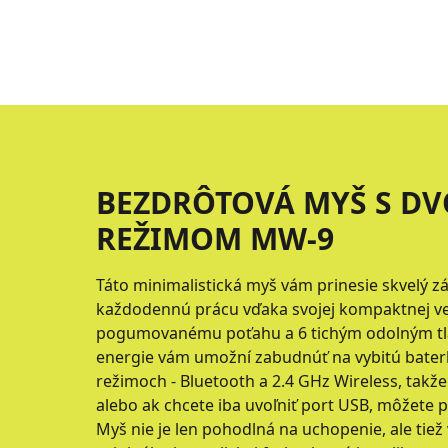
BEZDRÔTOVÁ MYŠ S DV
REŽIMOM MW-9
Táto minimalistická myš vám prinesie skvelý zá
každodennú prácu vďaka svojej kompaktnej ve
pogumovanému poťahu a 6 tichým odolným tla
energie vám umožní zabudnúť na vybitú bater
režimoch - Bluetooth a 2.4 GHz Wireless, takž
alebo ak chcete iba uvoľniť port USB, môžete p
Myš nie je len pohodlná na uchopenie, ale tiež