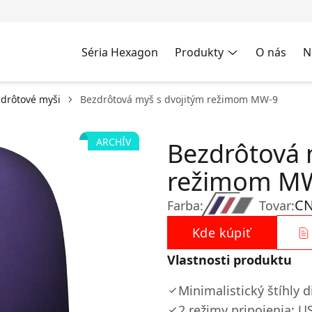
Séria Hexagon
Produkty
O nás
N
drôtové myši
Bezdrôtová myš s dvojitým režimom MW-9
ARCHÍV
Bezdrôtová 
režimom M
C
Farba:
Tovar:
Kde kúpiť
Vlastnosti produktu
Minimalistický štíhly d
2 režimy pripojenia: U