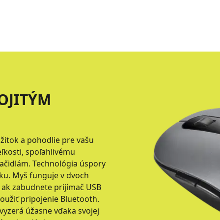
OJITÝM
žitok a pohodlie pre vašu
ľkosti, spoľahlivému
čidlám. Technológia úspory
ku. Myš funguje v dvoch
e ak zabudnete prijímač USB
oužiť pripojenie Bluetooth.
 vyzerá úžasne vďaka svojej