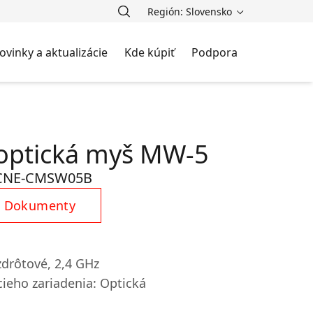
Región: Slovensko
ovinky a aktualizácie
Kde kúpiť
Podpora
optická myš MW-5
CNE-CMSW05B
Dokumenty
zdrôtové, 2,4 GHz
ieho zariadenia: Optická