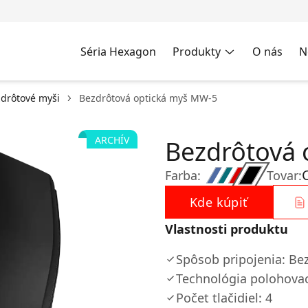
Séria Hexagon
Produkty
O nás
N
drôtové myši
Bezdrôtová optická myš MW-5
ARCHÍV
Bezdrôtová 
Farba:
Tovar:
Kde kúpiť
Vlastnosti produktu
Spôsob pripojenia: Be
Technológia polohovac
Počet tlačidiel: 4