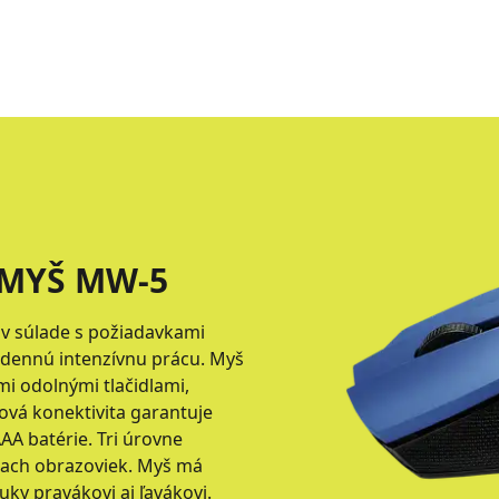
 MYŠ MW-5
 v súlade s požiadavkami
odennú intenzívnu prácu. Myš
i odolnými tlačidlami,
ôtová konektivita garantuje
A batérie. Tri úrovne
iach obrazoviek. Myš má
ky pravákovi aj ľavákovi.