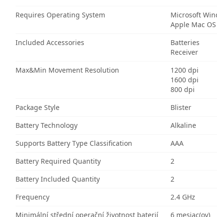
Requires Operating System
Microsoft Wi
Apple Mac OS
Included Accessories
Batteries
Receiver
Max&Min Movement Resolution
1200 dpi
1600 dpi
800 dpi
Package Style
Blister
Battery Technology
Alkaline
Supports Battery Type Classification
AAA
Battery Required Quantity
2
Battery Included Quantity
2
Frequency
2.4 GHz
Minimální střední operační životnost baterií
6 mesiac(ov)