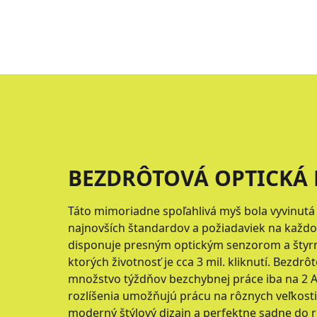
BEZDRÔTOVÁ OPTICKÁ
Táto mimoriadne spoľahlivá myš bola vyvinutá
najnovších štandardov a požiadaviek na každ
disponuje presným optickým senzorom a štyrm
ktorých životnosť je cca 3 mil. kliknutí. Bezdr
množstvo týždňov bezchybnej práce iba na 2 AA
rozlíšenia umožňujú prácu na rôznych veľkost
moderný štýlový dizajn a perfektne sadne do ru