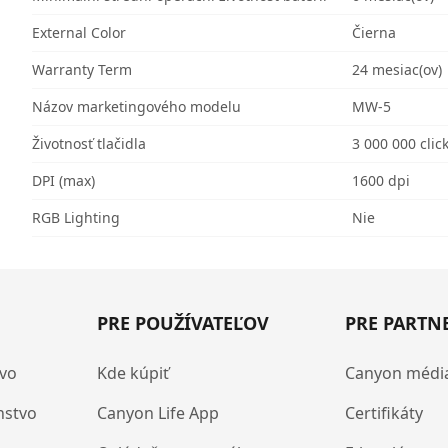
External Color
Čierna
Warranty Term
24 mesiac(ov)
Názov marketingového modelu
MW-5
Životnosť tlačidla
3 000 000 clic
DPI (max)
1600 dpi
RGB Lighting
Nie
PRE POUŽÍVATEĽOV
PRE PARTN
tvo
Kde kúpiť
Canyon médi
nstvo
Canyon Life App
Certifikáty