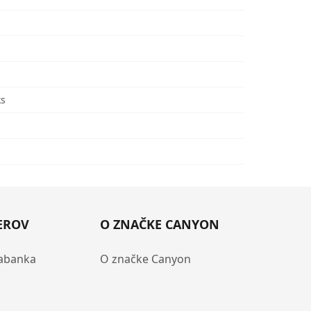
ks
EROV
O ZNAČKE CANYON
abanka
O značke Canyon