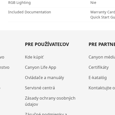
RGB Lighting
Nie
Included Documentation
Warranty Car
Quick Start G
PRE POUŽÍVATEĽOV
PRE PARTN
tvo
Kde kúpiť
Canyon médi
nstvo
Canyon Life App
Certifikáty
Ovládače a manuály
E-katalóg
o
Servisné centrá
Kontaktujte 
Zásady ochrany osobných
údajov
Záručné podmienky a