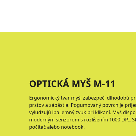
OPTICKÁ MYŠ M-11
Ergonomický tvar myši zabezpečí dlhodobú p
prstov a zápästia. Pogumovaný povrch je príjem
vyludzujú iba jemný zvuk pri klikaní. Myš disp
moderným senzorom s rozlíšením 1000 DPI. Sk
počítač alebo notebook.