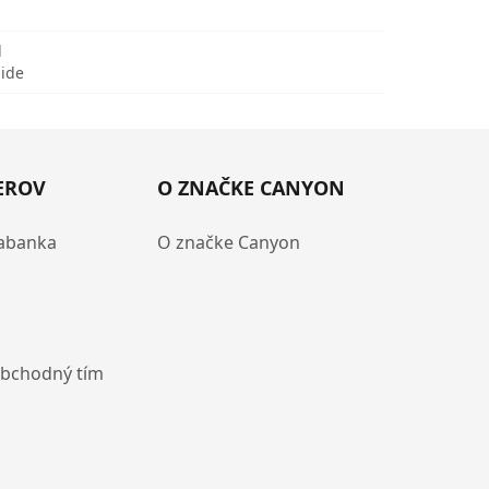
d
uide
EROV
O ZNAČKE CANYON
abanka
O značke Canyon
obchodný tím