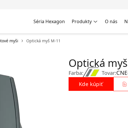
Séria Hexagon
Produkty
O nás
N
tové myši
Optická myš M-11
Optická myš
CNE
Farba:
Tovar:
Kde kúpiť