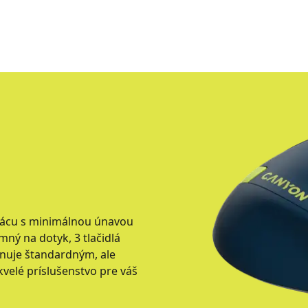
rácu s minimálnou únavou
ný na dotyk, 3 tlačidlá
onuje štandardným, ale
velé príslušenstvo pre váš