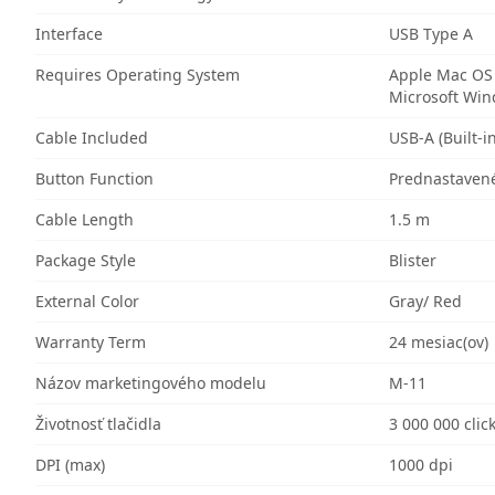
Interface
USB Type A
Requires Operating System
Apple Mac OS
Microsoft Wi
Cable Included
USB-A (Built-in
Button Function
Prednastaven
Cable Length
1.5 m
Package Style
Blister
External Color
Gray/ Red
Warranty Term
24 mesiac(ov)
Názov marketingového modelu
M-11
Životnosť tlačidla
3 000 000 clic
DPI (max)
1000 dpi