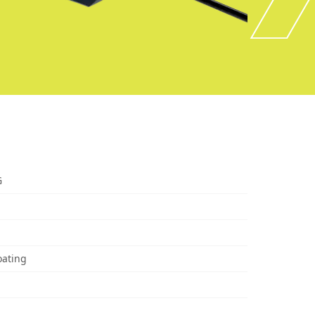
G
oating