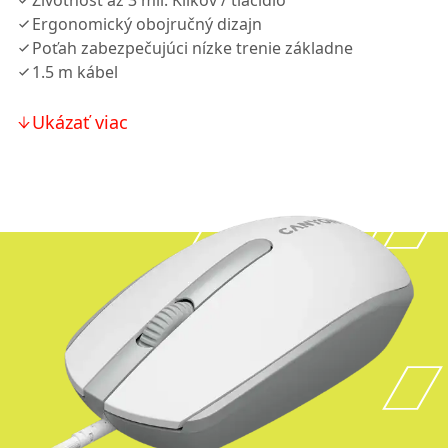
Životnosť až 3 mil. Klikov / tlačidlo
Ergonomický obojručný dizajn
Poťah zabezpečujúci nízke trenie základne
1.5 m kábel
Ukázať viac