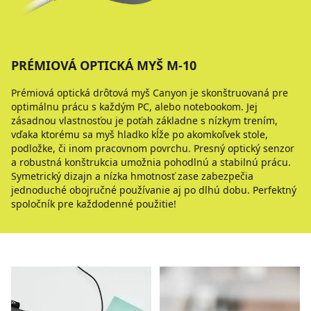
PRÉMIOVÁ OPTICKÁ MYŠ M-10
Prémiová optická drôtová myš Canyon je skonštruovaná pre
optimálnu prácu s každým PC, alebo notebookom. Jej
zásadnou vlastnosťou je poťah základne s nízkym trením,
vďaka ktorému sa myš hladko kĺže po akomkoľvek stole,
podložke, či inom pracovnom povrchu. Presný optický senzor
a robustná konštrukcia umožnia pohodlnú a stabilnú prácu.
Symetrický dizajn a nízka hmotnosť zase zabezpečia
jednoduché obojručné používanie aj po dlhú dobu. Perfektný
spoločník pre každodenné použitie!