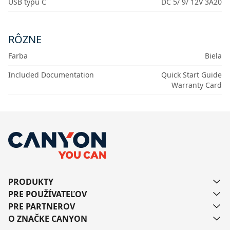
USB typu C
DC 5/ 9/ 12V 3A20
RÔZNE
Farba
Biela
Included Documentation
Quick Start Guide
Warranty Card
PRODUKTY
PRE POUŽÍVATEĽOV
PRE PARTNEROV
O ZNAČKE CANYON