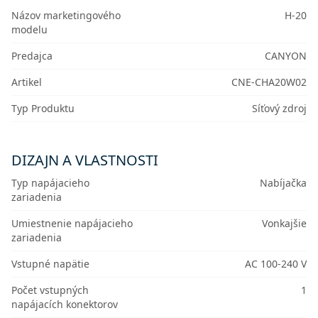
Názov marketingového
H-20
modelu
Predajca
CANYON
Artikel
CNE-CHA20W02
Typ Produktu
Síťový zdroj
DIZAJN A VLASTNOSTI
Typ napájacieho
Nabíjačka
zariadenia
Umiestnenie napájacieho
Vonkajšie
zariadenia
Vstupné napätie
AC 100-240 V
Počet vstupných
1
napájacích konektorov