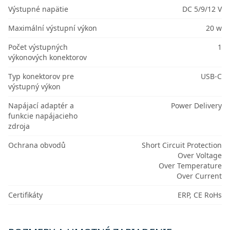
Výstupné napätie
DC 5/9/12 V
Maximální výstupní výkon
20 w
Počet výstupných
1
výkonových konektorov
Typ konektorov pre
USB-C
výstupný výkon
Napájací adaptér a
Power Delivery
funkcie napájacieho
zdroja
Ochrana obvodů
Short Circuit Protection
Over Voltage
Over Temperature
Over Current
Certifikáty
ERP, CE RoHs