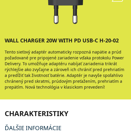
WALL CHARGER 20W WITH PD USB-C H-20-02
Tento sieťový adaptér automaticky rozpozná napätie a prúd
požadované pre pripojené zariadenie vďaka protokolu Power
Delivery. To umožňuje adaptéru nabíjať zariadenia trikrát
rýchlejšie ako zvyčajne a zároveň ich chrániť pred prehriatím
a predĺžiť tak životnosť batérie. Adaptér je navyše spoľahlivo
chránený pred skratmi, prúdovým preťažením, prehriatím a
prepätím. Nová technológia v klasickom prevedení!
CHARAKTERISTIKY
ĎALŠIE INFORMÁCIE