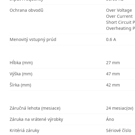
Ochrana obvodů
Over Voltage
Over Current
Short Circuit 
Overheating P
Menovitý vstupný prúd
0.6 A
Hĺbka (mm)
27 mm
Výška (mm)
47 mm
Šírka (mm)
42 mm
Záručná lehota (mesiace)
24 mesiac(ov)
Záruka na vrátené výrobky
Áno
Kritériá záruky
Sériové číslo