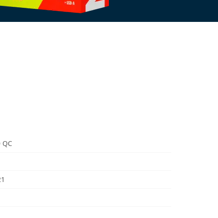
0 QC
21