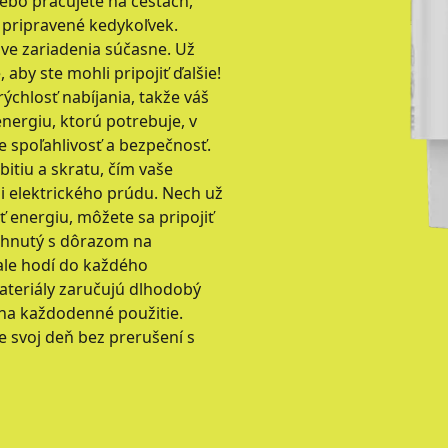
alebo pracujete na cestách,
a pripravené kedykoľvek.
ve zariadenia súčasne. Už
 aby ste mohli pripojiť ďalšie!
ýchlosť nabíjania, takže váš
nergiu, ktorú potrebuje, v
 spoľahlivosť a bezpečnosť.
bitiu a skratu, čím vaše
 elektrického prúdu. Nech už
ť energiu, môžete sa pripojiť
vrhnutý s dôrazom na
ale hodí do každého
materiály zaručujú dlhodobý
na každodenné použitie.
te svoj deň bez prerušení s