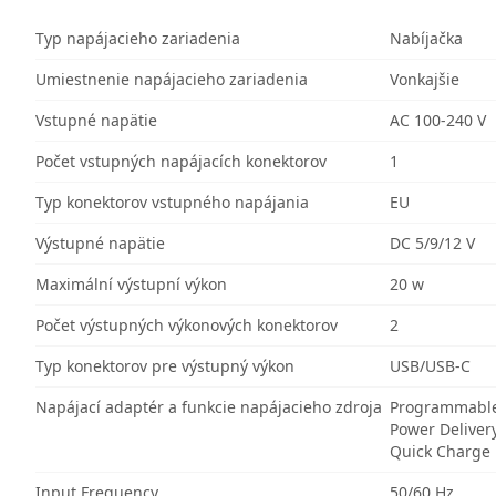
Typ napájacieho zariadenia
Nabíjačka
Umiestnenie napájacieho zariadenia
Vonkajšie
Vstupné napätie
AC 100-240 V
Počet vstupných napájacích konektorov
1
Typ konektorov vstupného napájania
EU
Výstupné napätie
DC 5/9/12 V
Maximální výstupní výkon
20 w
Počet výstupných výkonových konektorov
2
Typ konektorov pre výstupný výkon
USB/USB-C
Napájací adaptér a funkcie napájacieho zdroja
Programmable
Power Deliver
Quick Charge
Input Frequency
50/60 Hz