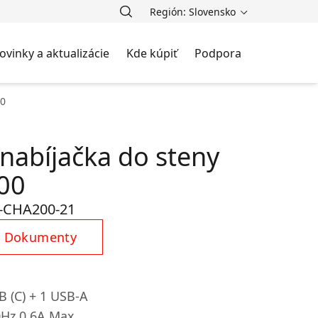
Región: Slovensko
ovinky a aktualizácie
Kde kúpiť
Podpora
00
nabíjačka do steny
00
-CHA200-21
Dokumenty
B (C) + 1 USB-A
0Hz 0.6A Max