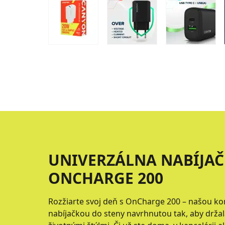
UNIVERZÁLNA NABÍJAČ
ONCHARGE 200
Rozžiarte svoj deň s OnCharge 200 – našou 
nabíjačkou do steny navrhnutou tak, aby držala