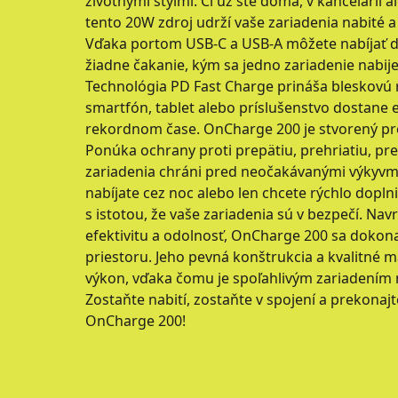
životnými štýlmi. Či už ste doma, v kancelárii 
tento 20W zdroj udrží vaše zariadenia nabité 
Vďaka portom USB-C a USB-A môžete nabíjať d
žiadne čakanie, kým sa jedno zariadenie nabije,
Technológia PD Fast Charge prináša bleskovú r
smartfón, tablet alebo príslušenstvo dostane e
rekordnom čase. OnCharge 200 je stvorený pre
Ponúka ochrany proti prepätiu, prehriatiu, pre
zariadenia chráni pred neočakávanými výkyvmi
nabíjate cez noc alebo len chcete rýchlo doplni
s istotou, že vaše zariadenia sú v bezpečí. Na
efektivitu a odolnosť, OnCharge 200 sa dokon
priestoru. Jeho pevná konštrukcia a kvalitné 
výkon, vďaka čomu je spoľahlivým zariadením 
Zostaňte nabití, zostaňte v spojení a prekonaj
OnCharge 200!