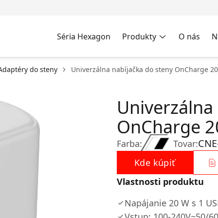
Séria Hexagon
Produkty
O nás
N
Adaptéry do steny
Univerzálna nabíjačka do steny OnCharge 2
Univerzálna 
OnCharge 2
CNE
Farba:
Tovar:
Kde kúpiť
Vlastnosti produktu
Napájanie 20 W s 1 US
Vstup: 100-240V~50/6