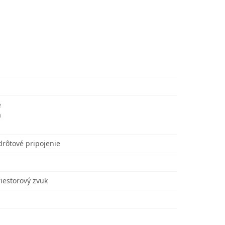
e
a
drôtové pripojenie
iestorový zvuk