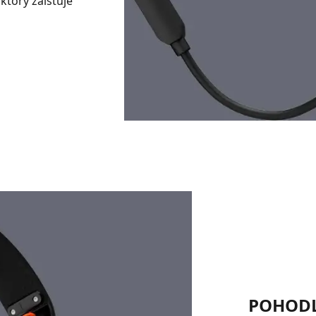
torý zaisťuje
POHODL