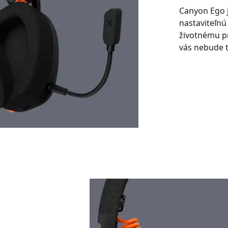
Canyon Ego j
nastaviteľnú
životnému p
vás nebude tl