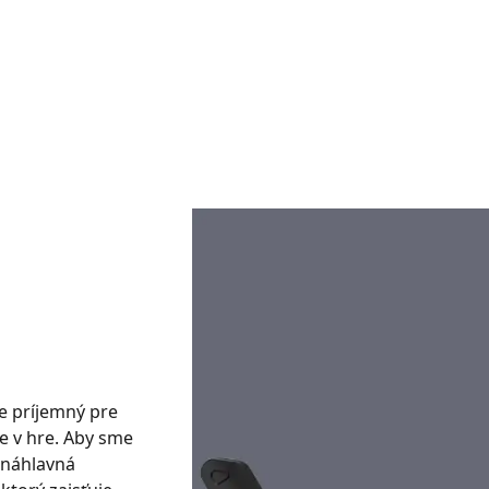
e príjemný pre
e v hre. Aby sme
o náhlavná