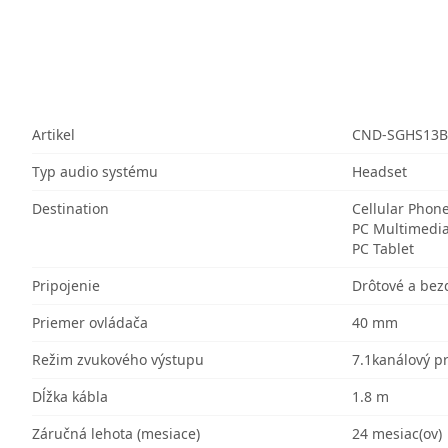
Artikel
CND-SGHS13B
Typ audio systému
Headset
Destination
Cellular Phon
PC Multimedi
PC Tablet
Pripojenie
Drôtové a bez
Priemer ovládača
40 mm
Režim zvukového výstupu
7.1kanálový pr
Dĺžka kábla
1.8 m
Záručná lehota (mesiace)
24 mesiac(ov)