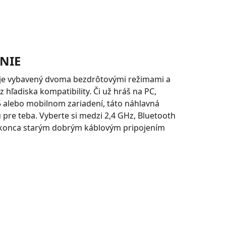
NIE
je vybavený dvoma bezdrôtovými režimami a
 hľadiska kompatibility. Či už hráš na PC,
5 alebo mobilnom zariadení, táto náhlavná
u pre teba. Vyberte si medzi 2,4 GHz, Bluetooth
okonca starým dobrým káblovým pripojením