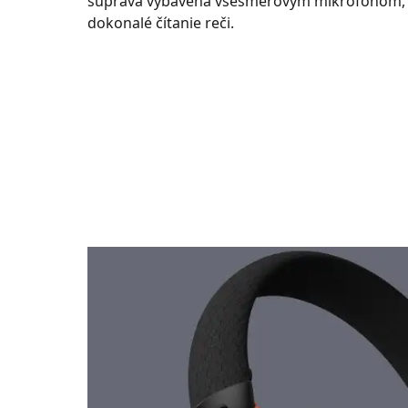
súprava vybavená všesmerovým mikrofónom, k
dokonalé čítanie reči.