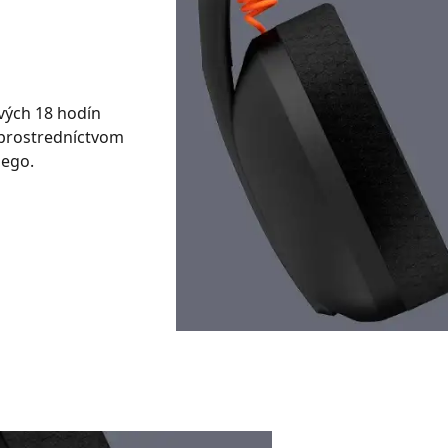
vých 18 hodín
y prostredníctvom
 ego.