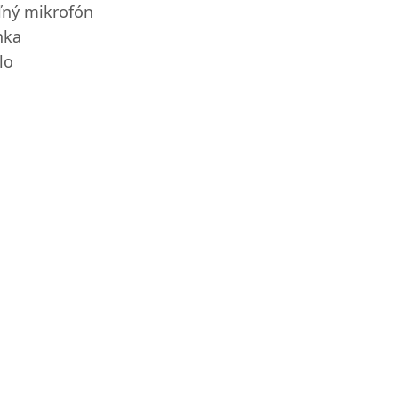
ný mikrofón
nka
lo