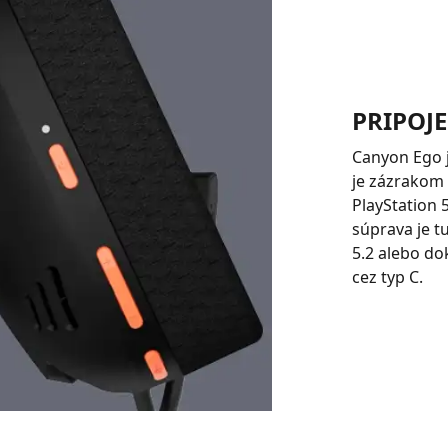
PRIPOJE
Canyon Ego 
je zázrakom z
PlayStation 
súprava je t
5.2 alebo d
cez typ C.