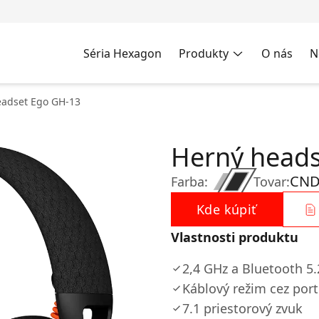
Séria Hexagon
Produkty
O nás
N
eadset Ego GH-13
Herný heads
CND
Farba:
Tovar:
Kde kúpiť
Vlastnosti produktu
2,4 GHz a Bluetooth 5.
Káblový režim cez port
7.1 priestorový zvuk