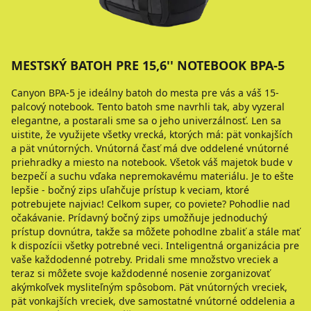
MESTSKÝ BATOH PRE 15,6'' NOTEBOOK BPA-5
Canyon BPA-5 je ideálny batoh do mesta pre vás a váš 15-
palcový notebook. Tento batoh sme navrhli tak, aby vyzeral
elegantne, a postarali sme sa o jeho univerzálnosť. Len sa
uistite, že využijete všetky vrecká, ktorých má: pät vonkajších
a pät vnútorných. Vnútorná časť má dve oddelené vnútorné
priehradky a miesto na notebook. Všetok váš majetok bude v
bezpečí a suchu vďaka nepremokavému materiálu. Je to ešte
lepšie - bočný zips uľahčuje prístup k veciam, ktoré
potrebujete najviac! Celkom super, co poviete? Pohodlie nad
očakávanie. Prídavný bočný zips umožňuje jednoduchý
prístup dovnútra, takže sa môžete pohodlne zbaliť a stále mať
k dispozícii všetky potrebné veci. Inteligentná organizácia pre
vaše každodenné potreby. Pridali sme množstvo vreciek a
teraz si môžete svoje každodenné nosenie zorganizovať
akýmkoľvek mysliteľným spôsobom. Pät vnútorných vreciek,
pät vonkajších vreciek, dve samostatné vnútorné oddelenia a