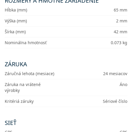
ROZMERY A HMOTNÉ ZARIADENIE
Hĺbka (mm)
65 mm
Výška (mm)
2 mm
Šírka (mm)
42 mm
Nominálna hmotnosť
0.073 kg
ZÁRUKA
Záručná lehota (mesiace)
24 mesiacov
Záruka na vrátené
Áno
výrobky
Kritériá záruky
Sériové číslo
SIEŤ