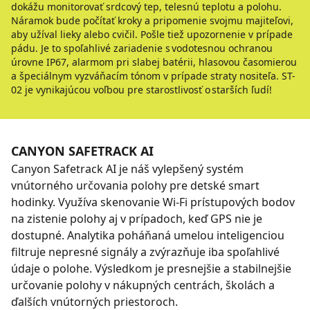
dokážu monitorovať srdcový tep, telesnú teplotu a polohu.
Náramok bude počítať kroky a pripomenie svojmu majiteľovi,
aby užíval lieky alebo cvičil. Pošle tiež upozornenie v prípade
pádu. Je to spoľahlivé zariadenie s vodotesnou ochranou
úrovne IP67, alarmom pri slabej batérii, hlasovou časomierou
a špeciálnym vyzváňacím tónom v prípade straty nositeľa. ST-
02 je vynikajúcou voľbou pre starostlivosť o starších ľudí!
CANYON SAFETRACK AI
Canyon Safetrack AI je náš vylepšený systém
vnútorného určovania polohy pre detské smart
hodinky. Využíva skenovanie Wi-Fi prístupových bodov
na zistenie polohy aj v prípadoch, keď GPS nie je
dostupné. Analytika poháňaná umelou inteligenciou
filtruje nepresné signály a zvýrazňuje iba spoľahlivé
údaje o polohe. Výsledkom je presnejšie a stabilnejšie
určovanie polohy v nákupných centrách, školách a
ďalších vnútorných priestoroch.