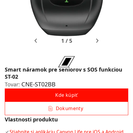
1
/
5
Smart náramok pre seniorov s SOS funkciou
ST-02
CNE-ST02BB
Tovar:
Kde kúpiť
Dokumenty
Vlastnosti produktu
Stiahnite si aplikáciu Canyon Life pre iOS a Android