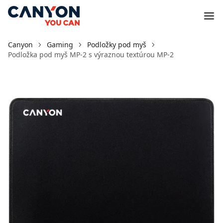
Canyon
Gaming
Podložky pod myš
Podložka pod myš MP-2 s výraznou textúrou MP-2