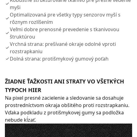
Robustne štruktúrované tkanivo pre presné vedenie
myši
Optimalizovaná pre všetky typy senzorov myší s
rôznym rozlíšením
Veľmi dobre prenosné prevedenie s tkanivovou
štruktúrou
Vrchná strana: prešívané okraje odolné vproti
rozstrapkaniu
Dolná strana: protišmykový gumový poťah
ŽIADNE ŤAŽKOSTI ANI STRATY VO VŠETKÝCH
TYPOCH HIER
Na pixel presné zacielenie a sledovanie sa dosahuje
prostredníctvom okraja obšitého proti rozstrapkaniu.
Vďaka podkladu z protišmykovej gumy sa podložka
nebude kĺzať.