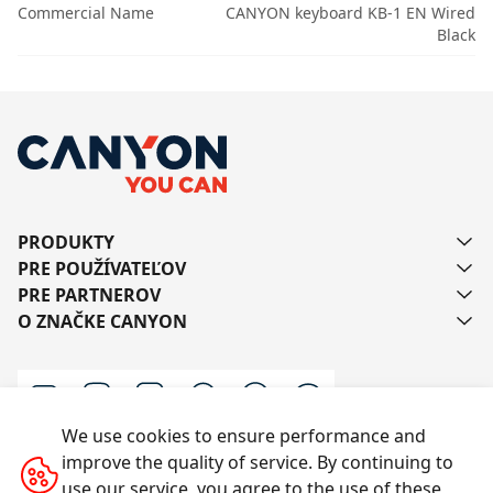
Commercial Name
CANYON keyboard KB-1 EN Wired
Black
PRODUKTY
PRE POUŽÍVATEĽOV
PRE PARTNEROV
O ZNAČKE CANYON
We use cookies to ensure performance and
improve the quality of service. By continuing to
Kontaktujte nás
use our service, you agree to the use of these