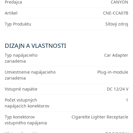
Predajca
CANYON
Artikel
CNE-CCA07B
Typ Produktu
Síťový zdroj
DIZAJN A VLASTNOSTI
Typ napájacieho
Car Adapter
zariadenia
Umiestnenie napájacieho
Plug-in-module
zariadenia
Vstupné napätie
DC 12/24 V
Počet vstupných
1
napájacích konektorov
Typ konektorov
Cigarette Lighter Receptacle
vstupného napájania