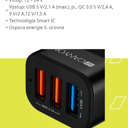
Vstup: 12 – 24 V
Výstup: USB 5 V/2.1 A (max.), js., QC 3.0 5 V/2,4 A,
9 V/2 A,12 V/1,5 A
Technológia Smart IC
Úspora energie 5. úrovne