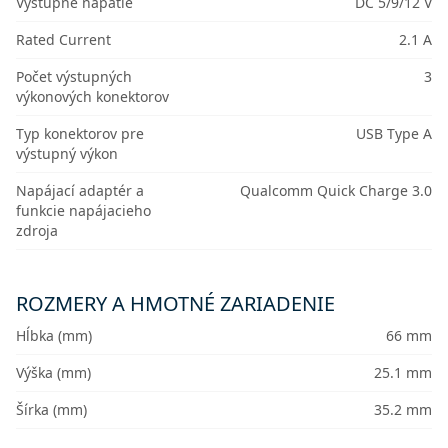
Výstupné napätie
DC 5/9/12 V
Rated Current
2.1 A
Počet výstupných
3
výkonových konektorov
Typ konektorov pre
USB Type A
výstupný výkon
Napájací adaptér a
Qualcomm Quick Charge 3.0
funkcie napájacieho
zdroja
ROZMERY A HMOTNÉ ZARIADENIE
Hĺbka (mm)
66 mm
Výška (mm)
25.1 mm
Šírka (mm)
35.2 mm