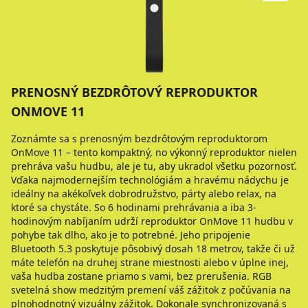
PRENOSNÝ BEZDRÔTOVÝ REPRODUKTOR
ONMOVE 11
Zoznámte sa s prenosným bezdrôtovým reproduktorom
OnMove 11 – tento kompaktný, no výkonný reproduktor nielen
prehráva vašu hudbu, ale je tu, aby ukradol všetku pozornosť.
Vďaka najmodernejším technológiám a hravému nádychu je
ideálny na akékoľvek dobrodružstvo, párty alebo relax, na
ktoré sa chystáte. So 6 hodinami prehrávania a iba 3-
hodinovým nabíjaním udrží reproduktor OnMove 11 hudbu v
pohybe tak dlho, ako je to potrebné. Jeho pripojenie
Bluetooth 5.3 poskytuje pôsobivý dosah 18 metrov, takže či už
máte telefón na druhej strane miestnosti alebo v úplne inej,
vaša hudba zostane priamo s vami, bez prerušenia. RGB
svetelná show medzitým premení váš zážitok z počúvania na
plnohodnotný vizuálny zážitok. Dokonale synchronizovaná s