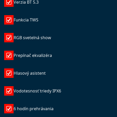
Verzia BT 5.3
Funkcia TWS
RGB svetelná show
Prepínač ekvalizéra
Hlasový asistent
Vodotesnosť triedy IPX6
6 hodín prehrávania