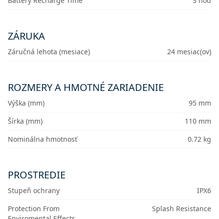
Battery Recharge Time
3 hod
ZÁRUKA
Záručná lehota (mesiace)
24 mesiac(ov)
ROZMERY A HMOTNÉ ZARIADENIE
Výška (mm)
95 mm
Šírka (mm)
110 mm
Nominálna hmotnosť
0.72 kg
PROSTREDIE
Stupeň ochrany
IPX6
Protection From
Splash Resistance
Enviromental Effects