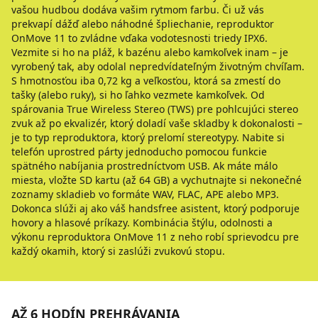
vašou hudbou dodáva vašim rytmom farbu. Či už vás
prekvapí dážď alebo náhodné špliechanie, reproduktor
OnMove 11 to zvládne vďaka vodotesnosti triedy IPX6.
Vezmite si ho na pláž, k bazénu alebo kamkoľvek inam – je
vyrobený tak, aby odolal nepredvídateľným životným chvíľam.
S hmotnosťou iba 0,72 kg a veľkosťou, ktorá sa zmestí do
tašky (alebo ruky), si ho ľahko vezmete kamkoľvek. Od
spárovania True Wireless Stereo (TWS) pre pohlcujúci stereo
zvuk až po ekvalizér, ktorý doladí vaše skladby k dokonalosti –
je to typ reproduktora, ktorý prelomí stereotypy. Nabite si
telefón uprostred párty jednoducho pomocou funkcie
spätného nabíjania prostredníctvom USB. Ak máte málo
miesta, vložte SD kartu (až 64 GB) a vychutnajte si nekonečné
zoznamy skladieb vo formáte WAV, FLAC, APE alebo MP3.
Dokonca slúži aj ako váš handsfree asistent, ktorý podporuje
hovory a hlasové príkazy. Kombinácia štýlu, odolnosti a
výkonu reproduktora OnMove 11 z neho robí sprievodcu pre
každý okamih, ktorý si zaslúži zvukovú stopu.
AŽ 6 HODÍN PREHRÁVANIA