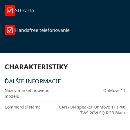
SD karta
Handsfree telefonovanie
CHARAKTERISTIKY
ĎALŠIE INFORMÁCIE
Názov marketingového
OnMove 11
modelu
Commercial Name
CANYON speaker OnMove 11 IPX6
TWS 20W EQ RGB Black