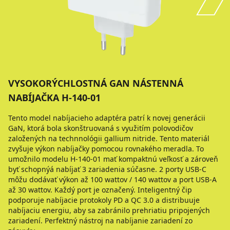
VYSOKORÝCHLOSTNÁ GAN NÁSTENNÁ
NABÍJAČKA H-140-01
Tento model nabíjacieho adaptéra patrí k novej generácii
GaN, ktorá bola skonštruovaná s využitím polovodičov
založených na technnológii gallium nitride. Tento materiál
zvyšuje výkon nabíjačky pomocou rovnakého meradla. To
umožnilo modelu H-140-01 mať kompaktnú veľkosť a zároveň
byť schopnýá nabíjať 3 zariadenia súčasne. 2 porty USB-C
môžu dodávať výkon až 100 wattov / 140 wattov a port USB-A
až 30 wattov. Každý port je označený. Inteligentný čip
podporuje nabíjacie protokoly PD a QC 3.0 a distribuuje
nabíjaciu energiu, aby sa zabránilo prehriatiu pripojených
zariadení. Perfektný nástroj na nabíjanie zariadení zo