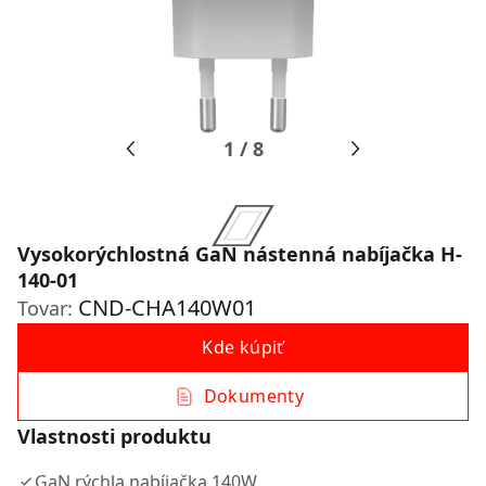
1
/
8
Vysokorýchlostná GaN nástenná nabíjačka H-
140-01
CND-CHA140W01
Tovar:
Kde kúpiť
Dokumenty
Vlastnosti produktu
GaN rýchla nabíjačka 140W