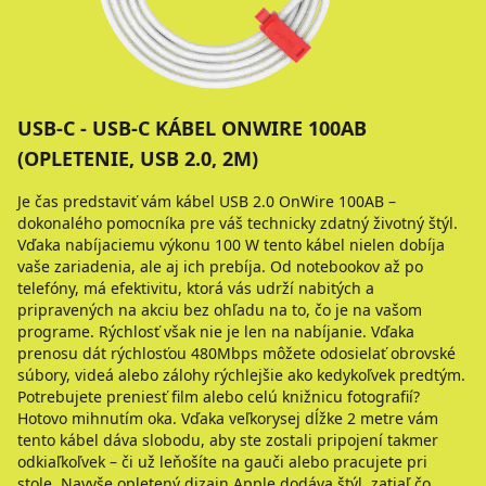
USB-C - USB-C KÁBEL ONWIRE 100AB
(OPLETENIE, USB 2.0, 2M)
Je čas predstaviť vám kábel USB 2.0 OnWire 100AB –
dokonalého pomocníka pre váš technicky zdatný životný štýl.
Vďaka nabíjaciemu výkonu 100 W tento kábel nielen dobíja
vaše zariadenia, ale aj ich prebíja. Od notebookov až po
telefóny, má efektivitu, ktorá vás udrží nabitých a
pripravených na akciu bez ohľadu na to, čo je na vašom
programe. Rýchlosť však nie je len na nabíjanie. Vďaka
prenosu dát rýchlosťou 480Mbps môžete odosielať obrovské
súbory, videá alebo zálohy rýchlejšie ako kedykoľvek predtým.
Potrebujete preniesť film alebo celú knižnicu fotografií?
Hotovo mihnutím oka. Vďaka veľkorysej dĺžke 2 metre vám
tento kábel dáva slobodu, aby ste zostali pripojení takmer
odkiaľkoľvek – či už leňošíte na gauči alebo pracujete pri
stole. Navyše opletený dizajn Apple dodáva štýl, zatiaľ čo