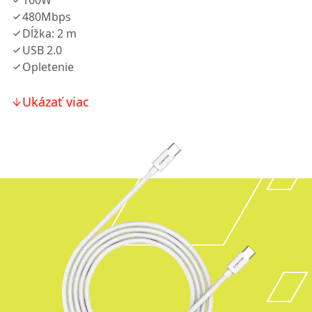
100W
480Mbps
Dĺžka: 2 m
USB 2.0
Opletenie
Ukázať viac